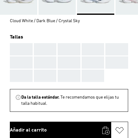
Cloud White / Dark Blue / Crystal Sky
Tallas
AAA
AAA
AAA
AAA
AAA
AAA
AAA
AAA
AAA
AAA
AAA
AAA
AAA
AAA
Da la talla estándar.
Te recomendamos que elijas tu
talla habitual.
Añadir al carrito