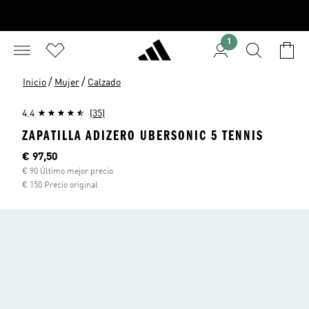
1
/
/
Inicio
Mujer
Calzado
4.4
(35)
ZAPATILLA ADIZERO UBERSONIC 5 TENNIS
Precio actual
€ 97,50
€ 90 Último mejor precio
€ 150 Precio original