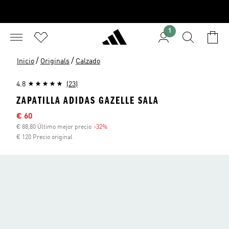
1
/
/
Inicio
Originals
Calzado
4.8
(23)
ZAPATILLA ADIDAS GAZELLE SALA
Precio rebajado
€ 60
€ 88,80 Último mejor precio
-32%
Descuento
€ 120 Precio original