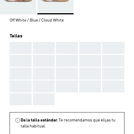
Off White / Blue / Cloud White
Tallas
AAA
AAA
AAA
AAA
AAA
AAA
AAA
AAA
AAA
AAA
AAA
AAA
AAA
AAA
AAA
AAA
AAA
AAA
AAA
AAA
AAA
AAA
Da la talla estándar.
Te recomendamos que elijas tu
talla habitual.