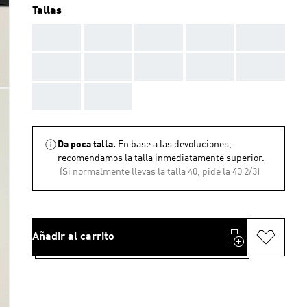
Tallas
AAA
AAA
AAA
AAA
AAA
AAA
AAA
AAA
AAA
AAA
AAA
AAA
Da poca talla.
En base a las devoluciones,
recomendamos la talla inmediatamente superior.
(Si normalmente llevas la talla 40, pide la 40 2/3)
Añadir al carrito