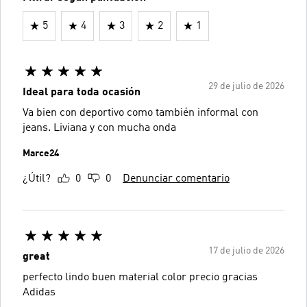
5
4
3
2
1
29 de julio de 2026
Ideal para toda ocasión
Va bien con deportivo como también informal con
jeans. Liviana y con mucha onda
Marce24
¿Útil?
0
0
Denunciar comentario
17 de julio de 2026
great
perfecto lindo buen material color precio gracias
Adidas