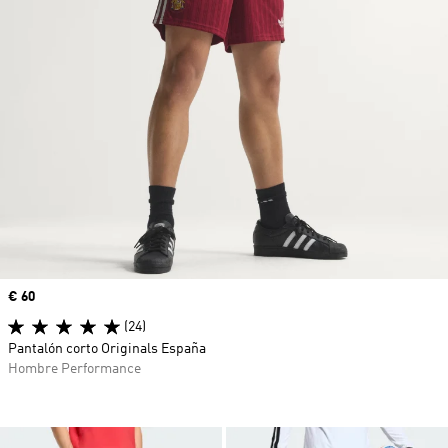
Precio
€ 60
(24)
Pantalón corto Originals España
Hombre Performance