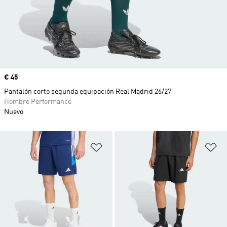
Precio
€ 45
Pantalón corto segunda equipación Real Madrid 26/27
Hombre Performance
Nuevo
Añadir a la lista de deseos
Añ