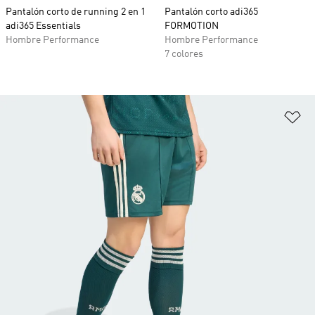
Pantalón corto de running 2 en 1
Pantalón corto adi365
adi365 Essentials
FORMOTION
Hombre Performance
Hombre Performance
7 colores
Añ