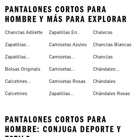
PANTALONES CORTOS PARA
HOMBRE Y MÁS PARA EXPLORAR
Chanclas Adilette
Zapatillas En
Chalecos
Oferta
Zapatillas
Camisetas Azules
Chanclas Blancas
Sambas Blancas
Zapatillas
Camisetas
Chanclas
Superstar
Negras
Bolsas Originals
Camisetas
Chándales
Blancas
Originals
Blancos
Calcetines
Camisetas Rosas
Chándales
Tobilleros
Calcetines
Zapatillas
Chándales Rosas
Blancos
Campus
PANTALONES CORTOS PARA
HOMBRE: CONJUGA DEPORTE Y