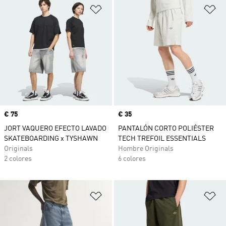
Añadir a la lista de deseos
Añ
Precio
€ 75
Precio
€ 35
JORT VAQUERO EFECTO LAVADO
PANTALÓN CORTO POLIÉSTER
SKATEBOARDING x TYSHAWN
TECH TREFOIL ESSENTIALS
Originals
Hombre Originals
2 colores
6 colores
Añadir a la lista de deseos
Añ