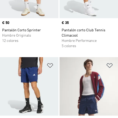
Precio
€ 50
Precio
€ 35
Pantalón Corto Sprinter
Pantalón corto Club Tennis
Hombre Originals
Climacool
12 colores
Hombre Performance
5 colores
Añadir a la lista de deseos
Añ