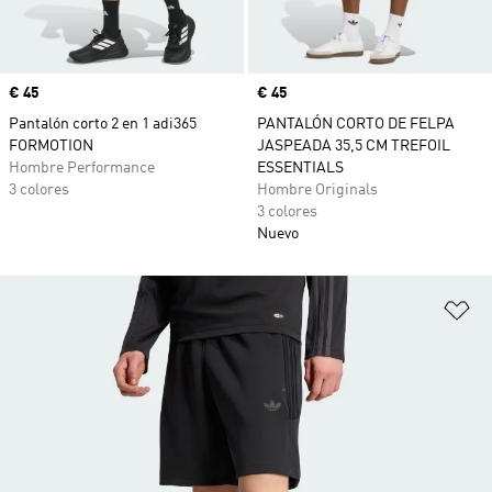
Precio
€ 45
Precio
€ 45
Pantalón corto 2 en 1 adi365
PANTALÓN CORTO DE FELPA
FORMOTION
JASPEADA 35,5 CM TREFOIL
Hombre Performance
ESSENTIALS
3 colores
Hombre Originals
3 colores
Nuevo
Añ