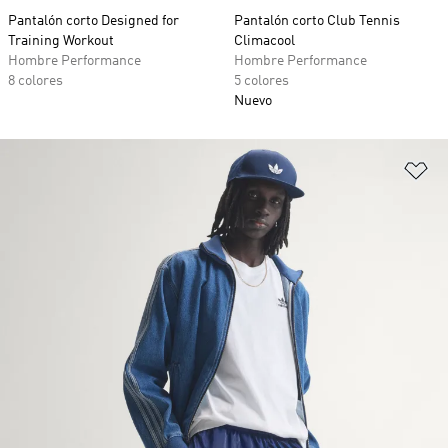
Pantalón corto Designed for
Pantalón corto Club Tennis
Training Workout
Climacool
Hombre Performance
Hombre Performance
8 colores
5 colores
Nuevo
Añ