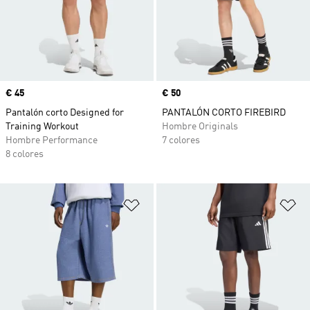
Precio
€ 45
Precio
€ 50
Pantalón corto Designed for
PANTALÓN CORTO FIREBIRD
Training Workout
Hombre Originals
Hombre Performance
7 colores
8 colores
Añadir a la lista de deseos
Añ