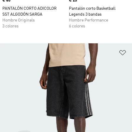
Precio
€ 65
Precio
€ 25
PANTALÓN CORTO ADICOLOR
Pantalón corto Basketball
SST ALGODÓN SARGA
Legends 3 bandas
Hombre Originals
Hombre Performance
3 colores
6 colores
Añ