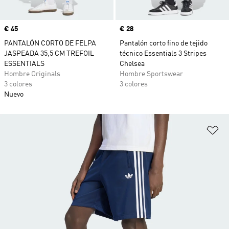
Precio
€ 45
Precio
€ 28
PANTALÓN CORTO DE FELPA
Pantalón corto fino de tejido
JASPEADA 35,5 CM TREFOIL
técnico Essentials 3 Stripes
ESSENTIALS
Chelsea
Hombre Originals
Hombre Sportswear
3 colores
3 colores
Nuevo
Añ