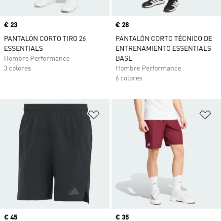
Precio
€ 23
Precio
€ 28
PANTALÓN CORTO TIRO 26
PANTALÓN CORTO TÉCNICO DE
ESSENTIALS
ENTRENAMIENTO ESSENTIALS
Hombre Performance
BASE
3 colores
Hombre Performance
6 colores
Añadir a la lista de deseos
Añ
Precio
€ 45
Precio
€ 35