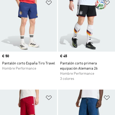
Añadir a la lista de deseos
Añ
Precio
€ 50
Precio
€ 45
Pantalón corto España Tiro Travel
Pantalón corto primera
Hombre Performance
equipación Alemania 26
Hombre Performance
3 colores
Añadir a la lista de deseos
Añ