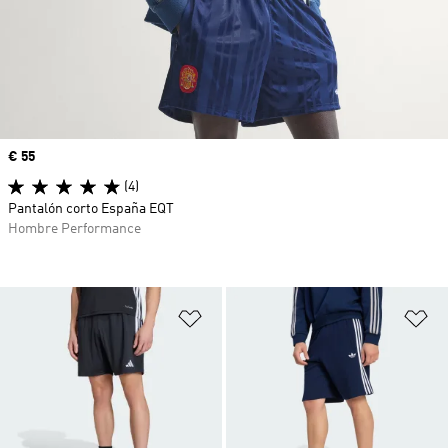
Precio
€ 55
(4)
Pantalón corto España EQT
Hombre Performance
Añadir a la lista de deseos
Añ