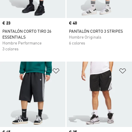
Precio
€ 23
Precio
€ 40
PANTALÓN CORTO TIRO 26
PANTALÓN CORTO 3 STRIPES
ESSENTIALS
Hombre Originals
Hombre Performance
6 colores
3 colores
Añadir a la lista de deseos
Añ