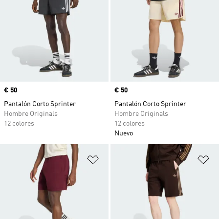
Precio
€ 50
Precio
€ 50
Pantalón Corto Sprinter
Pantalón Corto Sprinter
Hombre Originals
Hombre Originals
12 colores
12 colores
Nuevo
Añadir a la lista de deseos
Añ