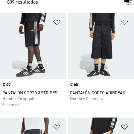
809 resultados
Añadir a la lista de deseos
Añ
Precio
€ 40
Precio
€ 65
PANTALÓN CORTO 3 STRIPES
PANTALÓN CORTO ADIBREAK
Hombre Originals
Hombre Originals
6 colores
Añadir a la lista de deseos
Añ