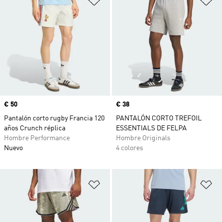
Precio
€ 50
Precio
€ 38
Pantalón corto rugby Francia 120
PANTALÓN CORTO TREFOIL
años Crunch réplica
ESSENTIALS DE FELPA
Hombre Performance
Hombre Originals
Nuevo
4 colores
Añadir a la lista de deseos
Añ