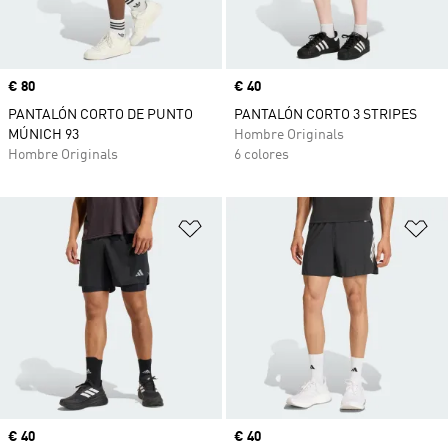
Precio
€ 80
Precio
€ 40
PANTALÓN CORTO DE PUNTO
PANTALÓN CORTO 3 STRIPES
MÚNICH 93
Hombre Originals
Hombre Originals
6 colores
Añadir a la lista de deseos
Añ
Precio
€ 40
Precio
€ 40