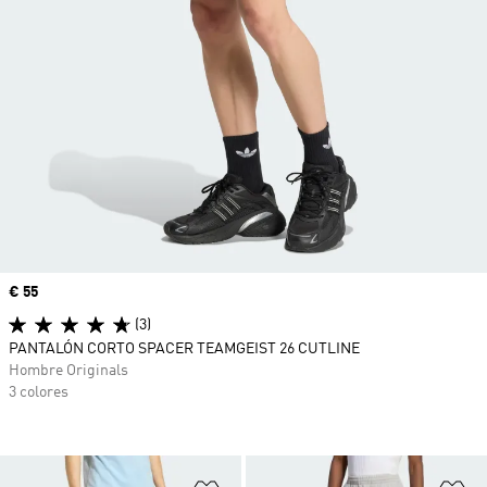
Precio
€ 55
(3)
PANTALÓN CORTO SPACER TEAMGEIST 26 CUTLINE
Hombre Originals
3 colores
Añadir a la lista de deseos
Añ