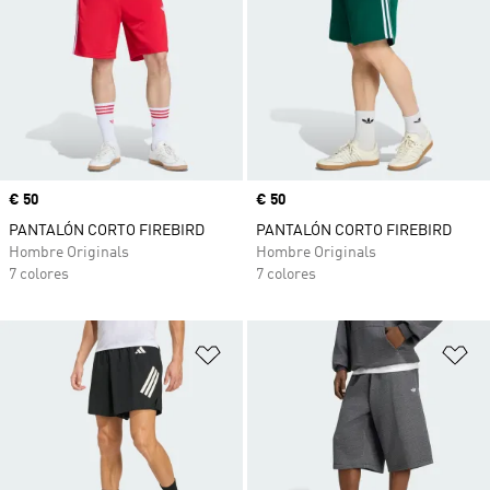
Precio
€ 50
Precio
€ 50
PANTALÓN CORTO FIREBIRD
PANTALÓN CORTO FIREBIRD
Hombre Originals
Hombre Originals
7 colores
7 colores
Añadir a la lista de deseos
Añ