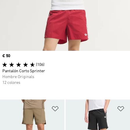
Precio
€ 50
(106)
Pantalón Corto Sprinter
Hombre Originals
12 colores
Añadir a la lista de deseos
Añ