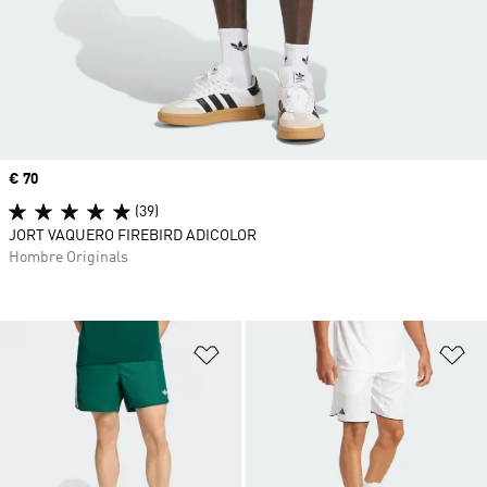
Precio
€ 70
(39)
JORT VAQUERO FIREBIRD ADICOLOR
Hombre Originals
Añadir a la lista de deseos
Añ