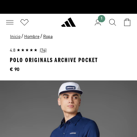
1
/
/
Inicio
Hombre
Ropa
4.8
(74)
POLO ORIGINALS ARCHIVE POCKET
Precio
€ 90