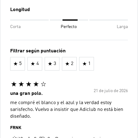
Longitud
Corta
Perfecto
Larga
Filtrar según puntuación
5
4
3
2
1
21 de julio de 2026
una gran polo.
me compré el blanco y el azul y la verdad estoy
sarisfecho. Vuelvo a insistir que Adiclub no está bien
diseñado.
FRNK