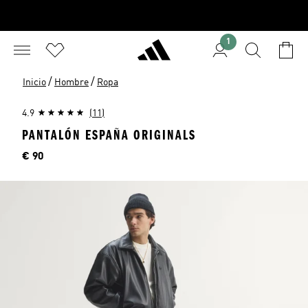
1
/
/
Inicio
Hombre
Ropa
4.9
(11)
PANTALÓN ESPAÑA ORIGINALS
Precio
€ 90