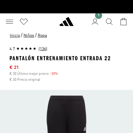
1
/
/
Inicio
Niños
Ropa
4.7
(136)
PANTALÓN ENTRENAMIENTO ENTRADA 22
Precio rebajado
€ 21
€ 30 Último mejor precio
-30%
Descuento
€ 30 Precio original