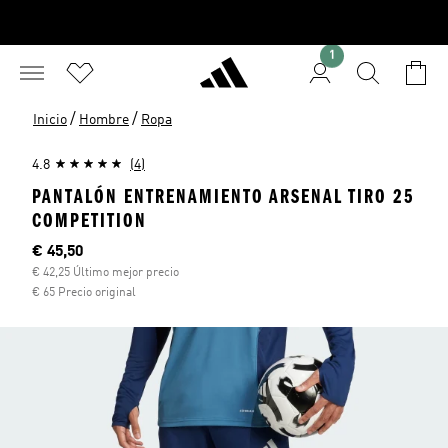
1
/
/
Inicio
Hombre
Ropa
4.8
(4)
PANTALÓN ENTRENAMIENTO ARSENAL TIRO 25
COMPETITION
Precio actual
€ 45,50
€ 42,25 Último mejor precio
€ 65 Precio original