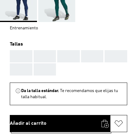
Entrenamiento
Tallas
AAA
AAA
AAA
AAA
AAA
AAA
AAA
Da la talla estándar.
Te recomendamos que elijas tu
talla habitual.
Añadir al carrito