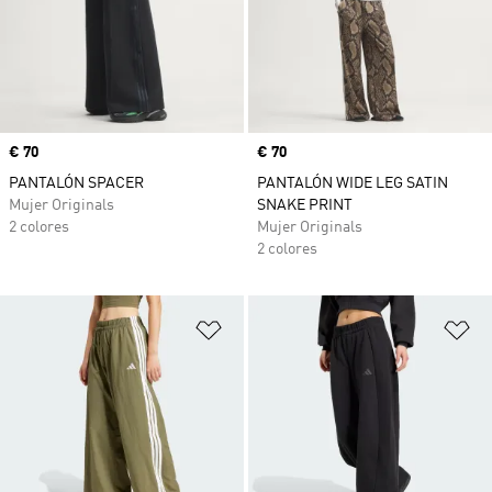
Precio
€ 70
Precio
€ 70
PANTALÓN SPACER
PANTALÓN WIDE LEG SATIN
Mujer Originals
SNAKE PRINT
2 colores
Mujer Originals
2 colores
Añadir a la lista de deseos
Añ