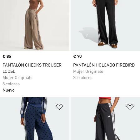
Precio
€ 85
Precio
€ 70
PANTALÓN CHECKS TROUSER
PANTALÓN HOLGADO FIREBIRD
LOOSE
Mujer Originals
Mujer Originals
20 colores
3 colores
Nuevo
Añadir a la lista de deseos
Añ