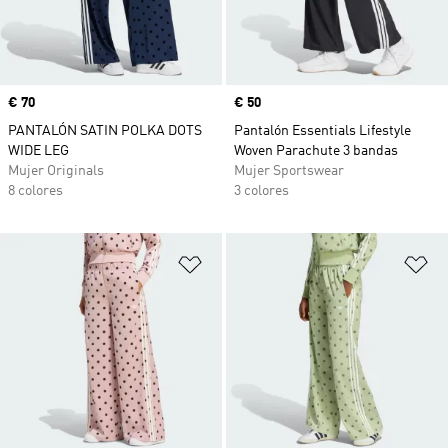
Precio
€ 70
Precio
€ 50
PANTALÓN SATIN POLKA DOTS
Pantalón Essentials Lifestyle
WIDE LEG
Woven Parachute 3 bandas
Mujer Originals
Mujer Sportswear
8 colores
3 colores
Añadir a la lista de deseos
Añ