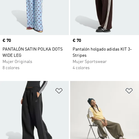
Precio
€ 70
Precio
€ 70
PANTALÓN SATIN POLKA DOTS
Pantalón holgado adidas KIT 3-
WIDE LEG
Stripes
Mujer Originals
Mujer Sportswear
8 colores
4 colores
Añadir a la lista de deseos
Añ