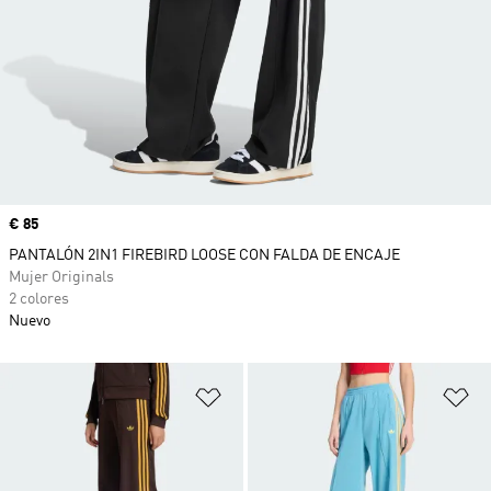
Precio
€ 85
PANTALÓN 2IN1 FIREBIRD LOOSE CON FALDA DE ENCAJE
Mujer Originals
2 colores
Nuevo
Añadir a la lista de deseos
Añ