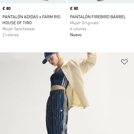
Precio
€ 80
Precio
€ 80
PANTALÓN ADIDAS x FARM RIO
PANTALÓN FIREBIRD BARREL
HOUSE OF TIRO
Mujer Originals
Mujer Sportswear
4 colores
2 colores
Nuevo
Añ