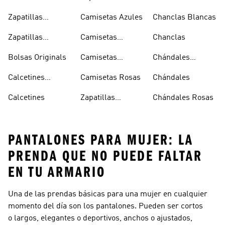
Oferta
Zapatillas
Camisetas Azules
Chanclas Blancas
Sambas Blancas
Zapatillas
Camisetas
Chanclas
Superstar
Negras
Bolsas Originals
Camisetas
Chándales
Blancas
Originals
Blancos
Calcetines
Camisetas Rosas
Chándales
Tobilleros
Calcetines
Zapatillas
Chándales Rosas
Blancos
Campus
PANTALONES PARA MUJER: LA
PRENDA QUE NO PUEDE FALTAR
EN TU ARMARIO
Una de las prendas básicas para una mujer en cualquier
momento del día son los pantalones. Pueden ser cortos
o largos, elegantes o deportivos, anchos o ajustados,