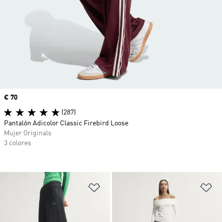
Precio
€ 70
(287)
Pantalón Adicolor Classic Firebird Loose
Mujer Originals
3 colores
Añadir a la lista de deseos
Añ