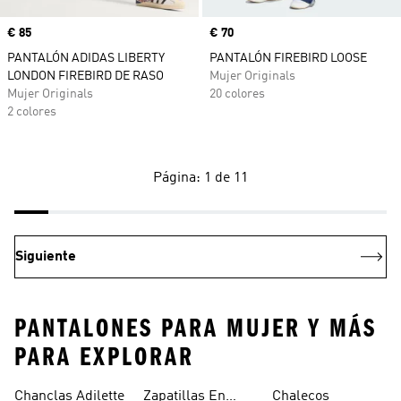
Precio
€ 85
Precio
€ 70
PANTALÓN ADIDAS LIBERTY
PANTALÓN FIREBIRD LOOSE
LONDON FIREBIRD DE RASO
Mujer Originals
Mujer Originals
20 colores
2 colores
Página: 1 de 11
Siguiente
PANTALONES PARA MUJER Y MÁS
PARA EXPLORAR
Chanclas Adilette
Zapatillas En
Chalecos