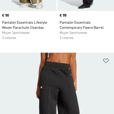
Precio
€ 50
Precio
€ 55
Pantalón Essentials Lifestyle
Pantalón Essentials
Woven Parachute 3 bandas
Contemporary Fleece Barrel
Mujer Sportswear
Mujer Sportswear
3 colores
2 colores
Añ