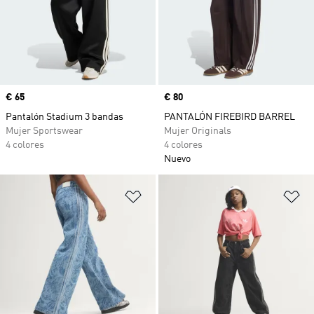
Precio
€ 65
Precio
€ 80
Pantalón Stadium 3 bandas
PANTALÓN FIREBIRD BARREL
Mujer Sportswear
Mujer Originals
4 colores
4 colores
Nuevo
Añadir a la lista de deseos
Añ