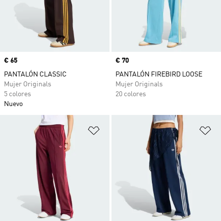
Precio
€ 65
Precio
€ 70
PANTALÓN CLASSIC
PANTALÓN FIREBIRD LOOSE
Mujer Originals
Mujer Originals
5 colores
20 colores
Nuevo
Añadir a la lista de deseos
Añ