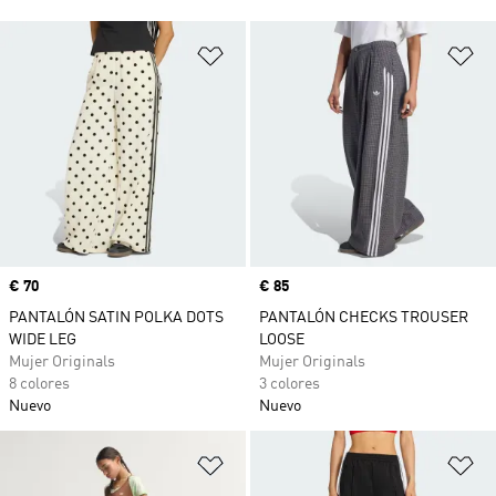
Añadir a la lista de deseos
Añ
Precio
€ 70
Precio
€ 85
PANTALÓN SATIN POLKA DOTS
PANTALÓN CHECKS TROUSER
WIDE LEG
LOOSE
Mujer Originals
Mujer Originals
8 colores
3 colores
Nuevo
Nuevo
Añadir a la lista de deseos
Añ