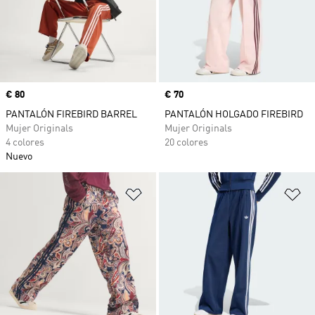
Precio
€ 80
Precio
€ 70
PANTALÓN FIREBIRD BARREL
PANTALÓN HOLGADO FIREBIRD
Mujer Originals
Mujer Originals
4 colores
20 colores
Nuevo
Añadir a la lista de deseos
Añ