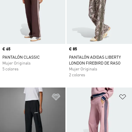
Precio
€ 65
Precio
€ 85
PANTALÓN CLASSIC
PANTALÓN ADIDAS LIBERTY
Mujer Originals
LONDON FIREBIRD DE RASO
5 colores
Mujer Originals
2 colores
Añadir a la lista de deseos
Añ