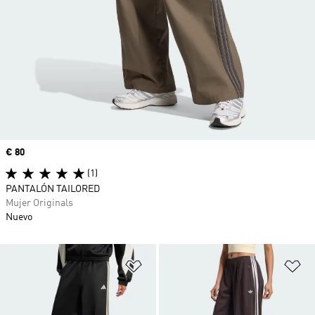
Precio
€ 80
(1)
PANTALÓN TAILORED
Mujer Originals
Nuevo
Añadir a la lista de deseos
Añ