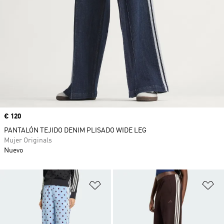
Precio
€ 120
PANTALÓN TEJIDO DENIM PLISADO WIDE LEG
Mujer Originals
Nuevo
Añadir a la lista de deseos
Añ