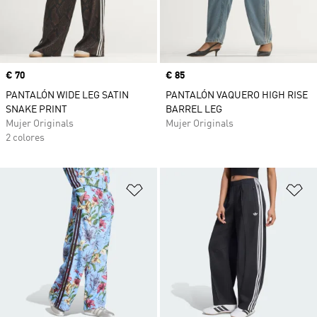
Precio
€ 70
Precio
€ 85
PANTALÓN WIDE LEG SATIN
PANTALÓN VAQUERO HIGH RISE
SNAKE PRINT
BARREL LEG
Mujer Originals
Mujer Originals
2 colores
Añadir a la lista de deseos
Añ