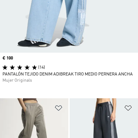
Precio
€ 100
(14)
PANTALÓN TEJIDO DENIM ADIBREAK TIRO MEDIO PERNERA ANCHA
Mujer Originals
Añadir a la lista de deseos
Añ