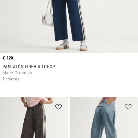
Precio
€ 120
PANTALÓN FIREBIRD CROP
Mujer Originals
2 colores
Añadir a la lista de deseos
Añ