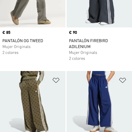
Precio
€ 85
Precio
€ 90
PANTALÓN OG TWEED
PANTALÓN FIREBIRD
Mujer Originals
ADILENIUM
2 colores
Mujer Originals
2 colores
Añadir a la lista de deseos
Añ