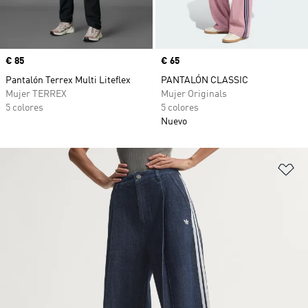
Precio
€ 85
Precio
€ 65
Pantalón Terrex Multi Liteflex
PANTALÓN CLASSIC
Mujer TERREX
Mujer Originals
5 colores
5 colores
Nuevo
Añ