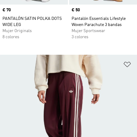
Precio
€ 70
Precio
€ 50
PANTALÓN SATIN POLKA DOTS
Pantalón Essentials Lifestyle
WIDE LEG
Woven Parachute 3 bandas
Mujer Originals
Mujer Sportswear
8 colores
3 colores
Añ