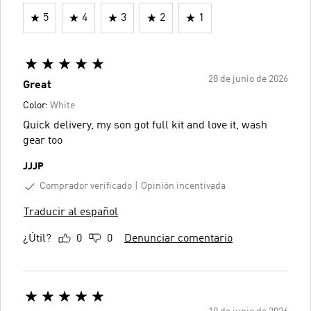
5
4
3
2
1
28 de junio de 2026
Great
Color:
White
Quick delivery, my son got full kit and love it, wash
gear too
JJJP
Comprador verificado
Opinión incentivada
Traducir al español
¿Útil?
0
0
Denunciar comentario