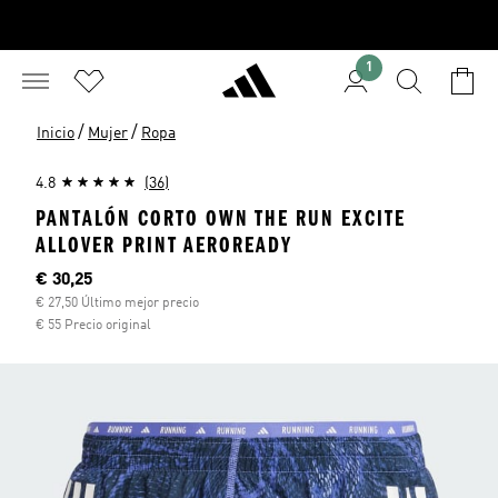
1
/
/
Inicio
Mujer
Ropa
4.8
(36)
PANTALÓN CORTO OWN THE RUN EXCITE
ALLOVER PRINT AEROREADY
Precio actual
€ 30,25
€ 27,50 Último mejor precio
€ 55 Precio original