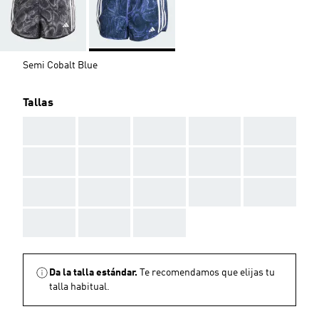
Semi Cobalt Blue
Tallas
AAA
AAA
AAA
AAA
AAA
AAA
AAA
AAA
AAA
AAA
AAA
AAA
AAA
AAA
AAA
AAA
AAA
AAA
Da la talla estándar.
Te recomendamos que elijas tu
talla habitual.