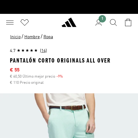
1
/
/
Inicio
Hombre
Ropa
4.7
(14)
PANTALÓN CORTO ORIGINALS ALL OVER
Precio rebajado
€ 55
€ 60,50 Último mejor precio
-9%
Descuento
€ 110 Precio original