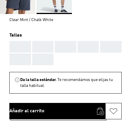
Clear Mint / Chalk White
Tallas
AAA
AAA
AAA
AAA
AAA
AAA
AAA
Da la talla estándar.
Te recomendamos que elijas tu
talla habitual.
Añadir al carrito