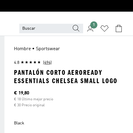
1
Hombre • Sportswear
4.8
(494)
PANTALÓN CORTO AEROREADY
ESSENTIALS CHELSEA SMALL LOGO
Precio actual
€ 19,80
€ 18 Último mejor precio
€ 30 Precio original
Black