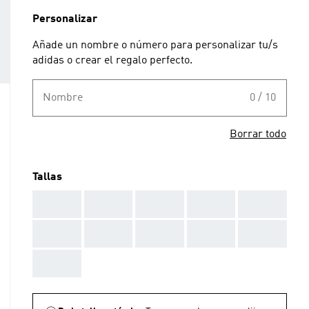
Personalizar
Añade un nombre o número para personalizar tu/s
adidas o crear el regalo perfecto.
Nombre
0 / 10
Borrar todo
Tallas
AAA
AAA
AAA
AAA
AAA
AAA
AAA
AAA
AAA
AAA
AAA