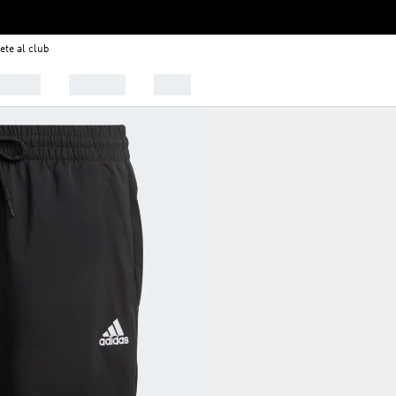
ete al club
alzado
Deportes
Outlet