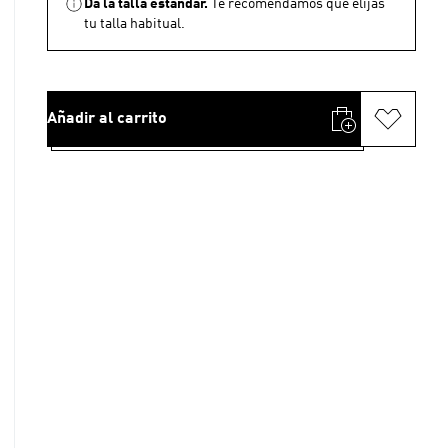
Da la talla estándar.
Te recomendamos que elijas
tu talla habitual.
Añadir al carrito