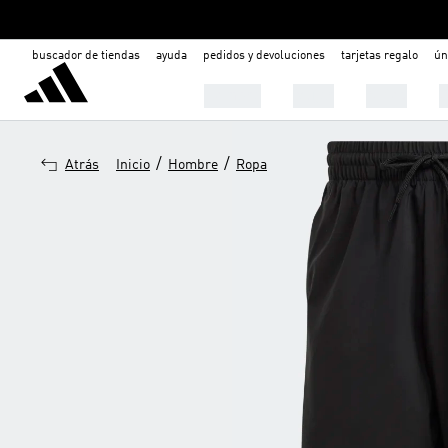
buscador de tiendas
ayuda
pedidos y devoluciones
tarjetas regalo
ún
Hombre
Mujer
Niños
C
/
/
Atrás
Inicio
Hombre
Ropa