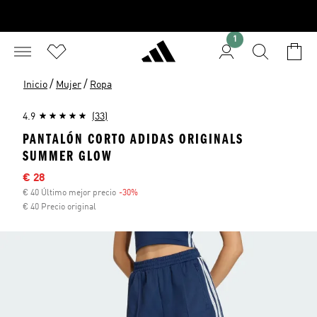
1
/
/
Inicio
Mujer
Ropa
4.9
(33)
PANTALÓN CORTO ADIDAS ORIGINALS
SUMMER GLOW
Precio rebajado
€ 28
€ 40 Último mejor precio
-30%
Descuento
€ 40 Precio original