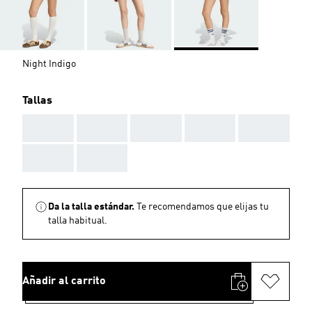
Night Indigo
Tallas
AAA
AAA
AAA
AAA
AAA
AAA
AAA
Da la talla estándar.
Te recomendamos que elijas tu
talla habitual.
Añadir al carrito