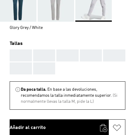
Glory Grey / White
Tallas
AAA
AAA
AAA
AAA
AAA
AAA
AAA
Da poca talla.
En base a las devoluciones,
recomendamos la talla inmediatamente superior.
(Si
normalmente llevas la talla M, pide la L)
Añadir al carrito