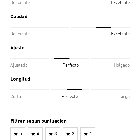
Deficiente
Excelente
Calidad
Deficiente
Excelente
Ajuste
Ajustado
Perfecto
Holgado
Longitud
Corta
Perfecto
Larga
Filtrar según puntuación
5
4
3
2
1