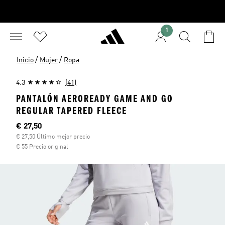
1
/
/
Inicio
Mujer
Ropa
4.3
(41)
PANTALÓN AEROREADY GAME AND GO
REGULAR TAPERED FLEECE
Precio actual
€ 27,50
€ 27,50 Último mejor precio
€ 55 Precio original