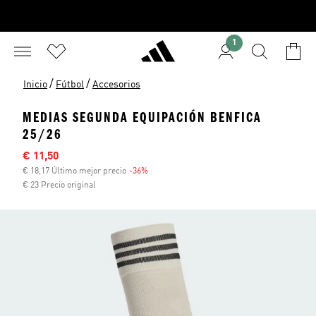
1
/
/
Inicio
Fútbol
Accesorios
MEDIAS SEGUNDA EQUIPACIÓN BENFICA
25/26
Precio rebajado
€ 11,50
€ 18,17 Último mejor precio
-36%
Descuento
€ 23 Precio original