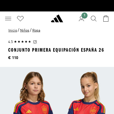
1
/
/
Inicio
Niños
Ropa
4.5
(7)
CONJUNTO PRIMERA EQUIPACIÓN ESPAÑA 26
Precio
€ 110