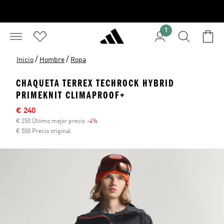
1
/
/
Inicio
Hombre
Ropa
CHAQUETA TERREX TECHROCK HYBRID
PRIMEKNIT CLIMAPROOF+
Precio rebajado
€ 240
€ 250 Último mejor precio
-4%
Descuento
€ 500 Precio original