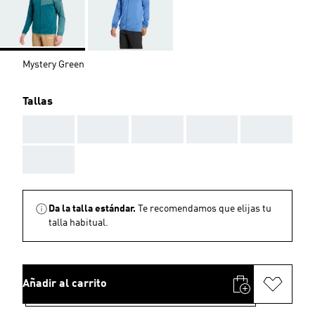
Mystery Green
Tallas
AAA
AAA
AAA
AAA
AAA
AAA
Da la talla estándar.
Te recomendamos que elijas tu
talla habitual.
Añadir al carrito