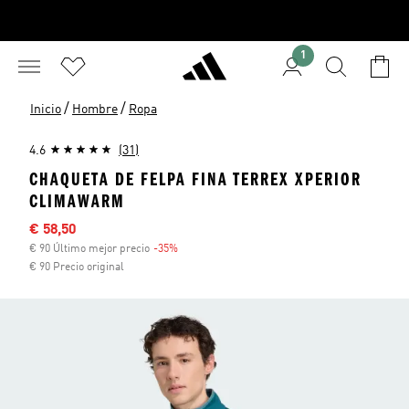
1
/
/
Inicio
Hombre
Ropa
4.6
(31)
CHAQUETA DE FELPA FINA TERREX XPERIOR
CLIMAWARM
Precio rebajado
€ 58,50
€ 90 Último mejor precio
-35%
Descuento
€ 90 Precio original