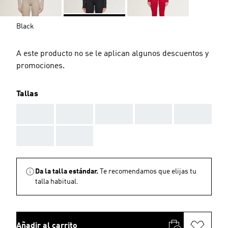
Black
A este producto no se le aplican algunos descuentos y
promociones.
Tallas
AAA
AAA
AAA
AAA
AAA
AAA
AAA
Da la talla estándar.
Te recomendamos que elijas tu
talla habitual.
Añadir al carrito