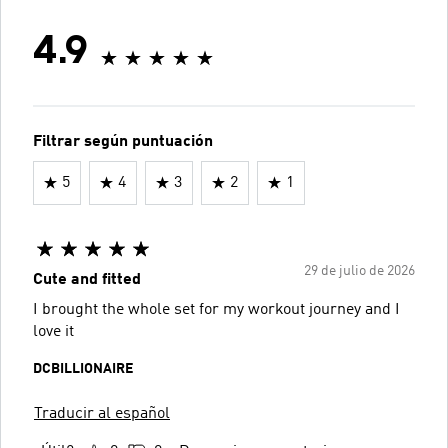
4.9
Filtrar según puntuación
5
4
3
2
1
29 de julio de 2026
Cute and fitted
I brought the whole set for my workout journey and I
love it
DCBILLIONAIRE
Traducir al español