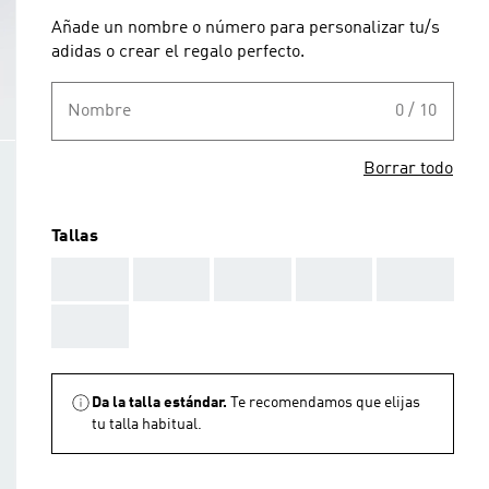
Añade un nombre o número para personalizar tu/s
adidas o crear el regalo perfecto.
Nombre
0 / 10
Borrar todo
Tallas
AAA
AAA
AAA
AAA
AAA
AAA
Da la talla estándar.
Te recomendamos que elijas
tu talla habitual.