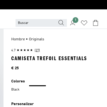
1
Hombre • Originals
4.7
(27)
CAMISETA TREFOIL ESSENTIALS
Precio
€ 25
Colores
Black
Personalizar