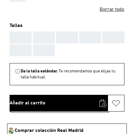
Borrar todo
Tallas
AAA
AAA
AAA
AAA
AAA
AAA
AAA
Da la talla estándar.
Te recomendamos que elijas tu
talla habitual.
Añadir al carrito
Comprar colección Real Madrid