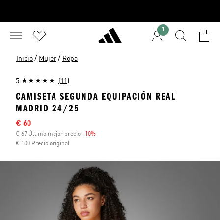
1
/
/
Inicio
Mujer
Ropa
5
(11)
CAMISETA SEGUNDA EQUIPACIÓN REAL
MADRID 24/25
Precio rebajado
€ 60
€ 67 Último mejor precio
-10%
Descuento
€ 100 Precio original