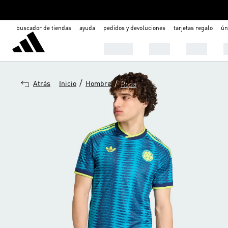
buscador de tiendas
ayuda
pedidos y devoluciones
tarjetas regalo
ún
Hombre
Mujer
Niños
C
/
/
Atrás
Inicio
Hombre
Ropa