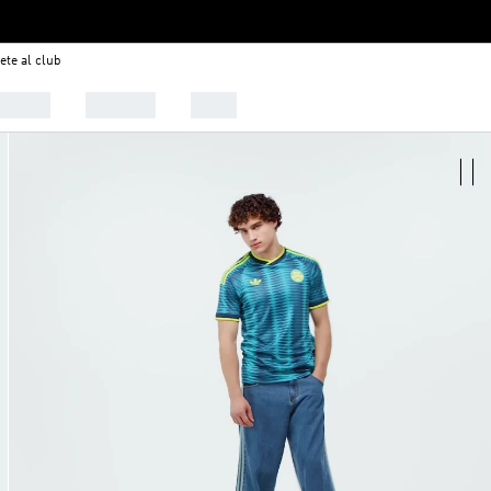
ete al club
alzado
Deportes
Outlet