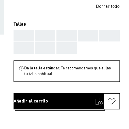
Borrar todo
Tallas
AAA
AAA
AAA
AAA
AAA
AAA
AAA
AAA
Da la talla estándar.
Te recomendamos que elijas
tu talla habitual.
Añadir al carrito