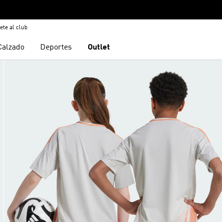
ete al club
Calzado
Deportes
Outlet