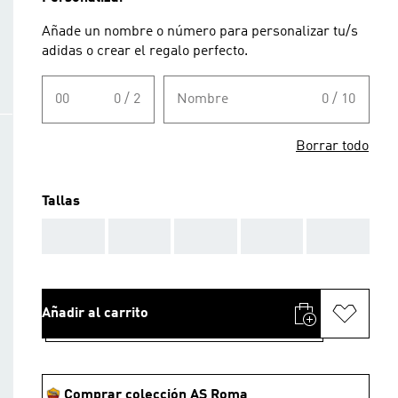
Añade un nombre o número para personalizar tu/s
adidas o crear el regalo perfecto.
00
0 / 2
Nombre
0 / 10
Borrar todo
Tallas
AAA
AAA
AAA
AAA
AAA
Añadir al carrito
Comprar colección AS Roma