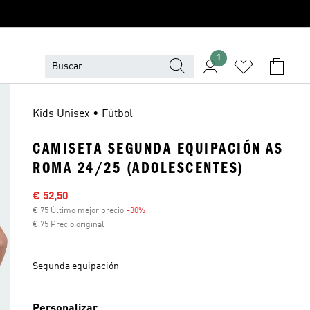
1
Kids Unisex • Fútbol
CAMISETA SEGUNDA EQUIPACIÓN AS
ROMA 24/25 (ADOLESCENTES)
Precio rebajado
€ 52,50
€ 75 Último mejor precio
-30%
Descuento
€ 75 Precio original
Segunda equipación
Personalizar