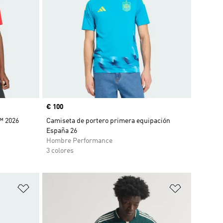
Precio
€ 100
™ 2026
Camiseta de portero primera equipación
España 26
Hombre Performance
3 colores
Añadir a la lista de deseos
Añadir a la