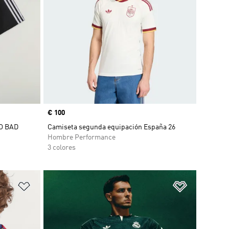
Precio
€ 100
O BAD
Camiseta segunda equipación España 26
Hombre Performance
3 colores
Añadir a la lista de deseos
Añadir a la