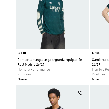
Precio
€ 110
Precio
€ 100
Camiseta manga larga segunda equipación
Camiseta s
Real Madrid 26/27
26/27
Hombre Performance
Hombre Pe
2 colores
2 colores
Nuevo
Nuevo
Añadir a la li