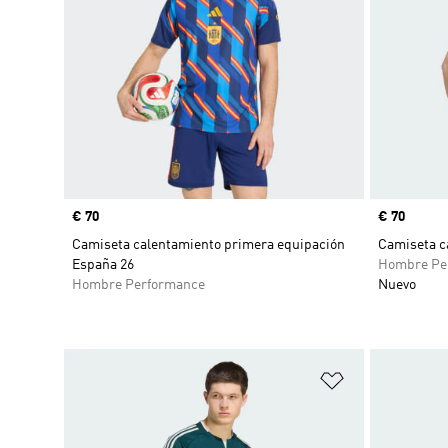
Precio
€ 70
Precio
€ 70
Camiseta calentamiento primera equipación
Camiseta c
España 26
Hombre Pe
Hombre Performance
Nuevo
Añadir a la li