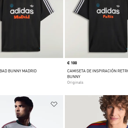
Precio
€ 100
 BAD BUNNY MADRID
CAMISETA DE INSPIRACIÓN RETR
BUNNY
Originals
sta de deseos
Añadir a la lista de deseos