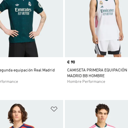
Precio
€ 90
egunda equipación Real Madrid
CAMISETA PRIMERA EQUIPACIÓN
MADRID BB HOMBRE
rformance
Hombre Performance
sta de deseos
Añadir a la lista de deseos