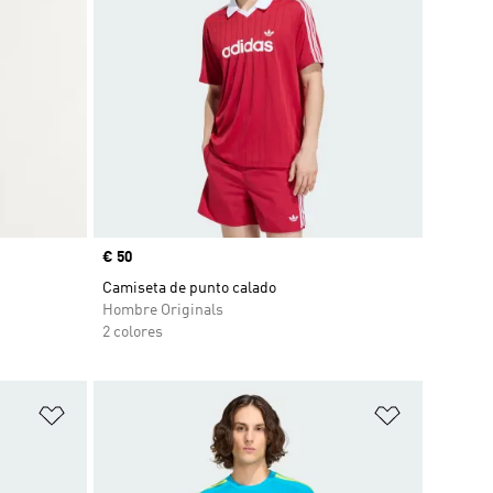
Precio
€ 50
Camiseta de punto calado
Hombre Originals
2 colores
Añadir a la lista de deseos
Añadir a la