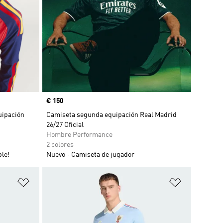
Precio
€ 150
uipación
Camiseta segunda equipación Real Madrid
26/27 Oficial
Hombre Performance
2 colores
le!
Nuevo
Camiseta de jugador
Añadir a la lista de deseos
Añadir a la