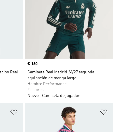
Precio
€ 160
ación Real
Camiseta Real Madrid 26/27 segunda
equipación de manga larga
Hombre Performance
2 colores
Nuevo
Camiseta de jugador
Añadir a la lista de deseos
Añadir a la