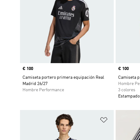
Precio
€ 100
Precio
€ 100
Camiseta portero primera equipación Real
Camiseta p
Madrid 26/27
Hombre Pe
Hombre Performance
3 colores
Estampado 
Añadir a la li