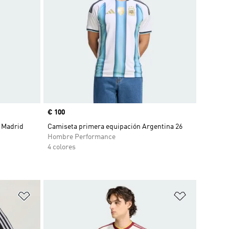
Precio
€ 100
 Madrid
Camiseta primera equipación Argentina 26
Hombre Performance
4 colores
Añadir a la lista de deseos
Añadir a la