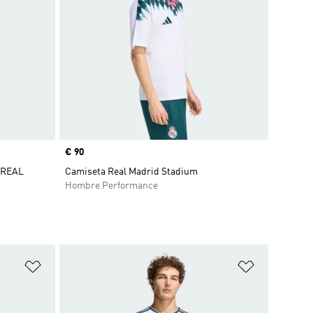
Precio
€ 90
 REAL
Camiseta Real Madrid Stadium
Hombre Performance
Añadir a la lista de deseos
Añadir a la