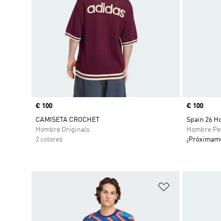
Precio
€ 100
Precio
€ 100
CAMISETA CROCHET
Spain 26 H
Hombre Originals
Hombre Pe
2 colores
¡Próximam
Añadir a la li