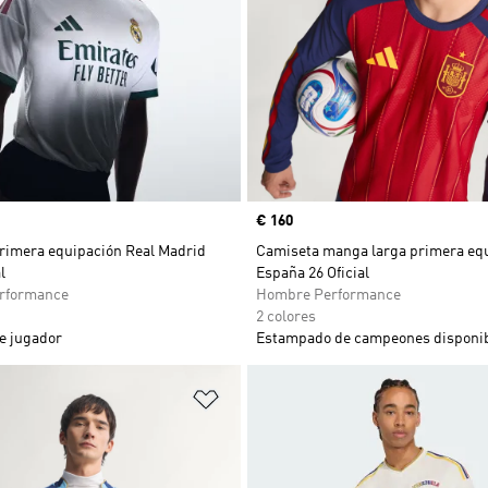
Precio
€ 160
rimera equipación Real Madrid
Camiseta manga larga primera eq
l
España 26 Oficial
rformance
Hombre Performance
2 colores
e jugador
Estampado de campeones disponib
sta de deseos
Añadir a la lista de deseos