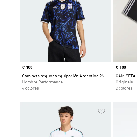
Precio
€ 100
Precio
€ 100
Camiseta segunda equipación Argentina 26
CAMISETA
Hombre Performance
Originals
4 colores
2 colores
Añadir a la li