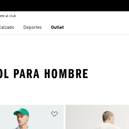
ete al club
Calzado
Deportes
Outlet
OL PARA HOMBRE
sta de deseos
Añadir a la lista de deseos