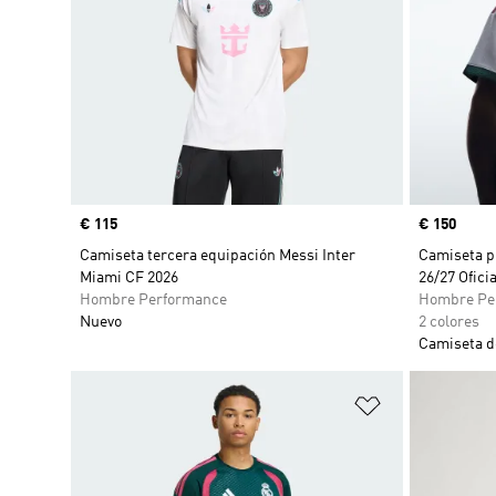
Precio
€ 115
Precio
€ 150
Camiseta tercera equipación Messi Inter
Camiseta p
Miami CF 2026
26/27 Oficia
Hombre Performance
Hombre Pe
Nuevo
2 colores
Camiseta d
Añadir a la li