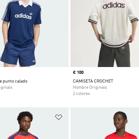
Precio
€ 100
e punto calado
CAMISETA CROCHET
ginals
Hombre Originals
2 colores
sta de deseos
Añadir a la lista de deseos