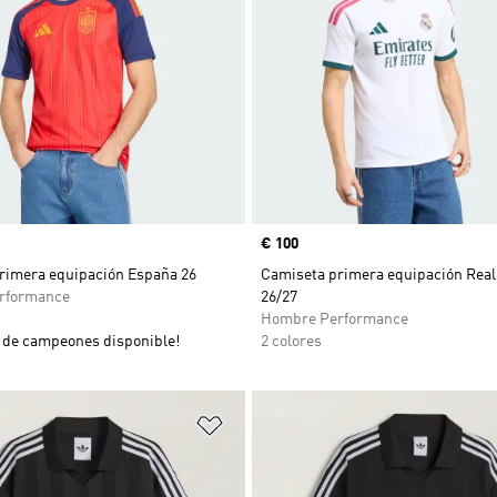
Precio
€ 100
rimera equipación España 26
Camiseta primera equipación Real
rformance
26/27
Hombre Performance
de campeones disponible!
2 colores
sta de deseos
Añadir a la lista de deseos