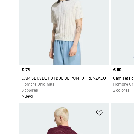
Precio
€ 75
Precio
€ 50
CAMISETA DE FÚTBOL DE PUNTO TRENZADO
Camiseta d
Hombre Originals
Hombre Ori
3 colores
2 colores
Nuevo
Añadir a la li