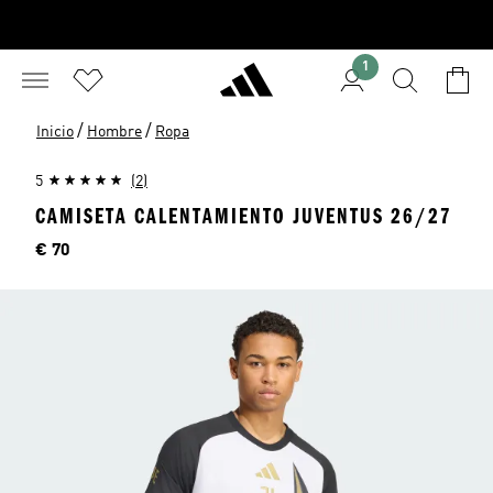
1
/
/
Inicio
Hombre
Ropa
5
(2)
CAMISETA CALENTAMIENTO JUVENTUS 26/27
Precio
€ 70