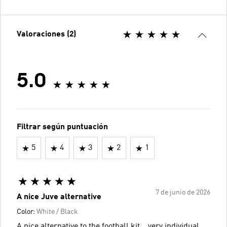
Valoraciones (2)
5.0
Filtrar según puntuación
5
4
3
2
1
7 de junio de 2026
A nice Juve alternative
Color:
White / Black
A nice alternative to the football kit .. very individual