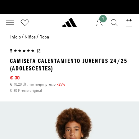
1
/
/
Inicio
Niños
Ropa
5
(3)
CAMISETA CALENTAMIENTO JUVENTUS 24/25
(ADOLESCENTES)
Precio rebajado
€ 30
€ 40,20 Último mejor precio
-25%
Descuento
€ 60 Precio original