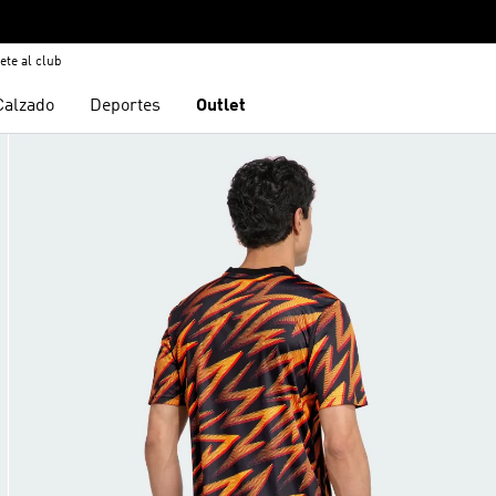
ete al club
Calzado
Deportes
Outlet