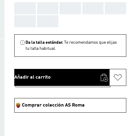
AAA
AAA
AAA
AAA
AAA
AAA
AAA
Da la talla estándar.
Te recomendamos que elijas
tu talla habitual.
Añadir al carrito
Comprar colección AS Roma