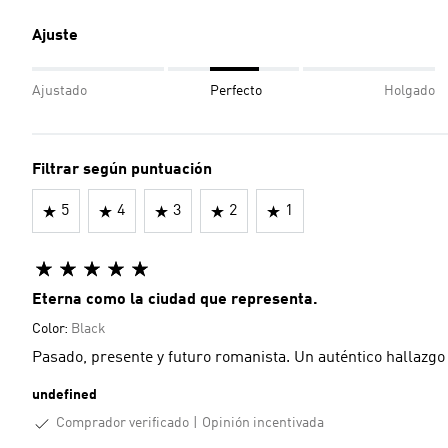
Ajuste
Ajustado
Perfecto
Holgado
Filtrar según puntuación
5
4
3
2
1
Eterna como la ciudad que representa.
Color:
Black
Pasado, presente y futuro romanista. Un auténtico hallazg
undefined
Comprador verificado
Opinión incentivada