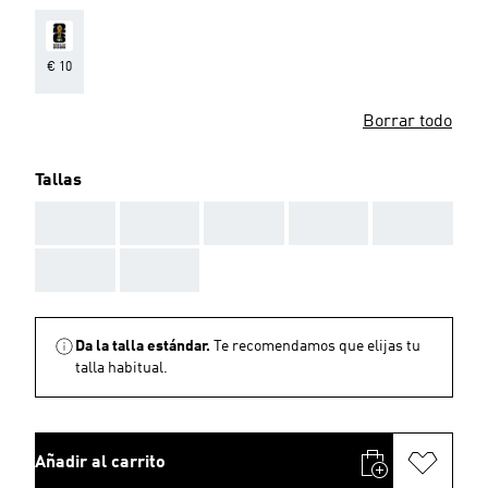
€ 10
Borrar todo
Tallas
AAA
AAA
AAA
AAA
AAA
AAA
AAA
Da la talla estándar.
Te recomendamos que elijas tu
talla habitual.
Añadir al carrito