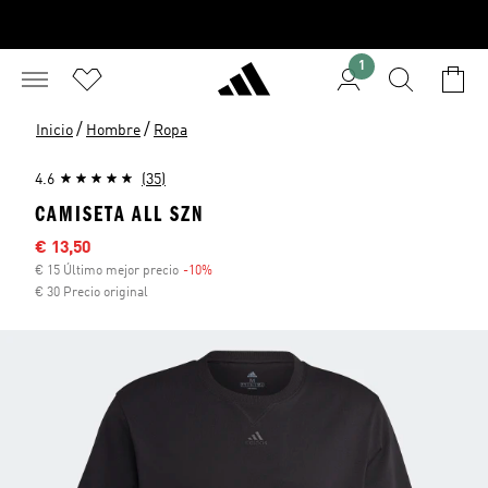
1
/
/
Inicio
Hombre
Ropa
4.6
(35)
CAMISETA ALL SZN
Precio rebajado
€ 13,50
€ 15 Último mejor precio
-10%
Descuento
€ 30 Precio original