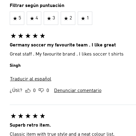
Filtrar según puntuación
5
4
3
2
1
Germany soccer my favourite team . I like great
Great staff . My favourite brand . I likes soccer t shirts
Singh
Traducir al español
¿Útil?
0
0
Denunciar comentario
Superb retro item.
Classic item with true style and a neat colour list.