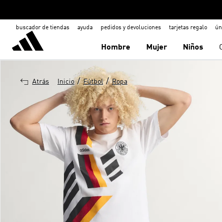
buscador de tiendas
ayuda
pedidos y devoluciones
tarjetas regalo
ún
Hombre
Mujer
Niños
/
/
Atrás
Inicio
Fútbol
Ropa