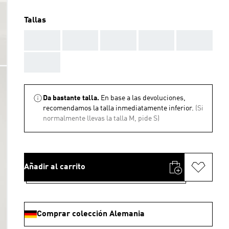
Tallas
AAA
AAA
AAA
AAA
AAA
AAA
Da bastante talla.
En base a las devoluciones,
recomendamos la talla inmediatamente inferior.
(Si
normalmente llevas la talla M, pide S)
Añadir al carrito
Comprar colección Alemania