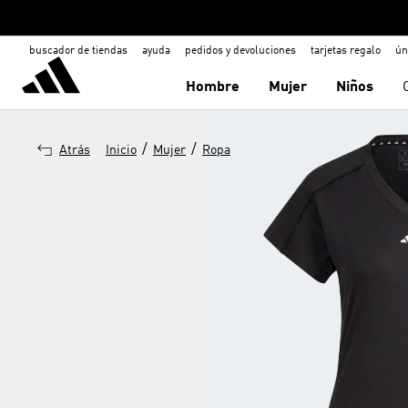
buscador de tiendas
ayuda
pedidos y devoluciones
tarjetas regalo
ún
Hombre
Mujer
Niños
/
/
Atrás
Inicio
Mujer
Ropa