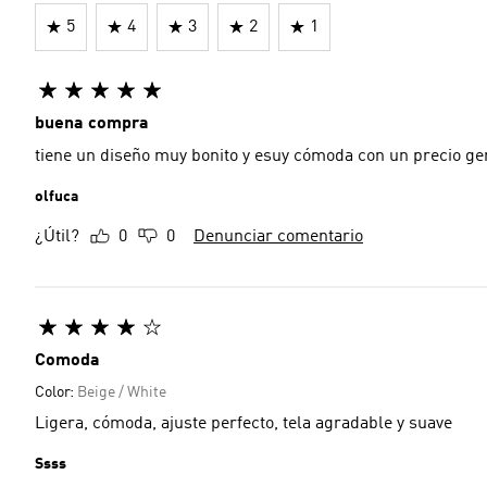
5
4
3
2
1
buena compra
tiene un diseño muy bonito y esuy cómoda con un precio ge
olfuca
¿Útil?
0
0
Denunciar comentario
Comoda
Color:
Beige / White
Ligera, cómoda, ajuste perfecto, tela agradable y suave
Ssss