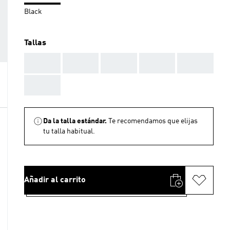
Black
Tallas
AAA
AAA
AAA
AAA
AAA
AAA
Da la talla estándar.
Te recomendamos que elijas
tu talla habitual.
Añadir al carrito