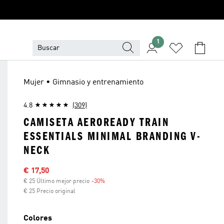
1
Mujer • Gimnasio y entrenamiento
4.8
(309)
CAMISETA AEROREADY TRAIN
ESSENTIALS MINIMAL BRANDING V-
NECK
Precio rebajado
€ 17,50
€ 25 Último mejor precio
-30%
Descuento
€ 25 Precio original
Colores