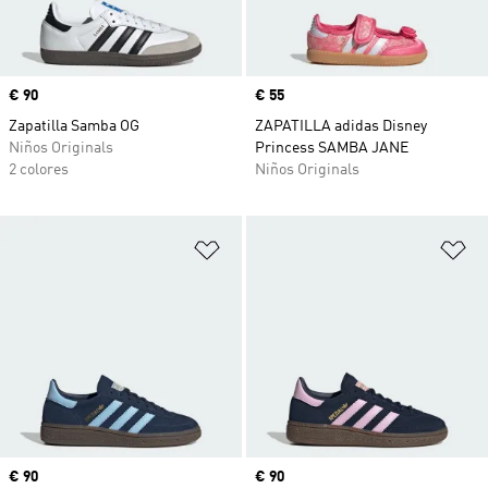
Precio
€ 90
Precio
€ 55
Zapatilla Samba OG
ZAPATILLA adidas Disney
Niños Originals
Princess SAMBA JANE
2 colores
Niños Originals
Añadir a la lista de deseos
Añ
Precio
€ 90
Precio
€ 90