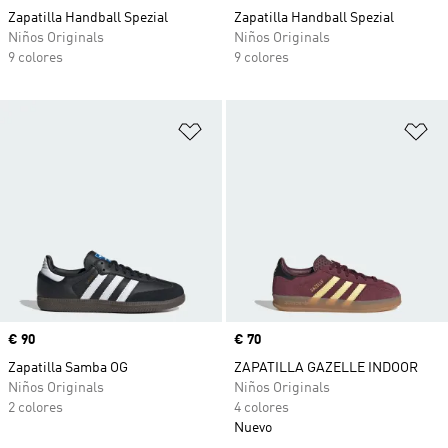
Zapatilla Handball Spezial
Zapatilla Handball Spezial
Niños Originals
Niños Originals
9 colores
9 colores
Añadir a la lista de deseos
Añ
Precio
€ 90
Precio
€ 70
Zapatilla Samba OG
ZAPATILLA GAZELLE INDOOR
Niños Originals
Niños Originals
2 colores
4 colores
Nuevo