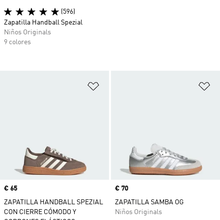
(596)
Zapatilla Handball Spezial
Niños Originals
9 colores
Añadir a la lista de deseos
Añ
Precio
€ 65
Precio
€ 70
ZAPATILLA HANDBALL SPEZIAL
ZAPATILLA SAMBA OG
CON CIERRE CÓMODO Y
Niños Originals