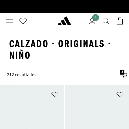
1
CALZADO · ORIGINALS ·
NIÑO
3
312 resultados
Añadir a la lista de deseos
Añ