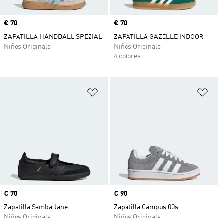
Precio
€ 70
Precio
€ 70
ZAPATILLA HANDBALL SPEZIAL
ZAPATILLA GAZELLE INDOOR
Niños Originals
Niños Originals
4 colores
Añadir a la lista de deseos
Añ
Precio
€ 70
Precio
€ 90
Zapatilla Samba Jane
Zapatilla Campus 00s
Niños Originals
Niños Originals