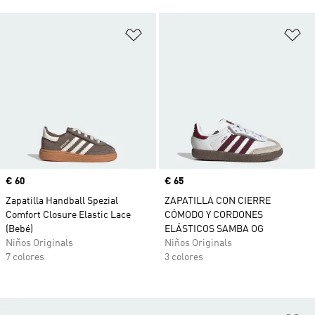
Añadir a la lista de deseos
Añ
Precio
€ 60
Precio
€ 65
Zapatilla Handball Spezial
ZAPATILLA CON CIERRE
Comfort Closure Elastic Lace
CÓMODO Y CORDONES
(Bebé)
ELÁSTICOS SAMBA OG
Niños Originals
Niños Originals
7 colores
3 colores