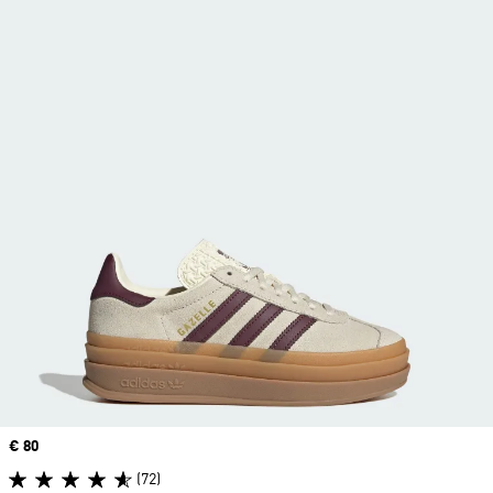
Precio
€ 80
(72)