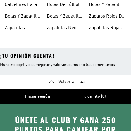
Niños
Para Niñas
De Bebé Y Niño
Calcetines Para
Botas De Fútbol
Botas Y Zapatillas
Niños
Para Niños
Para Niños
Botas Y Zapatillas
Botas Y Zapatillas
Zapatos Rojos De
Para Bebés
De Fútbol Para
Niña
Zapatillas
Zapatillas Negras
Zapatillas Rojas
Niños
Blancas Para
Para Niñas
Para Niños
¡TU OPINIÓN CUENTA!
Nuestro objetivo es mejorar y valoramos mucho tus comentarios.
Volver arriba
Iniciar sesión
Tu carrito (0)
ÚNETE AL CLUB Y GANA 250
PUNTOS PARA CANJEAR POR