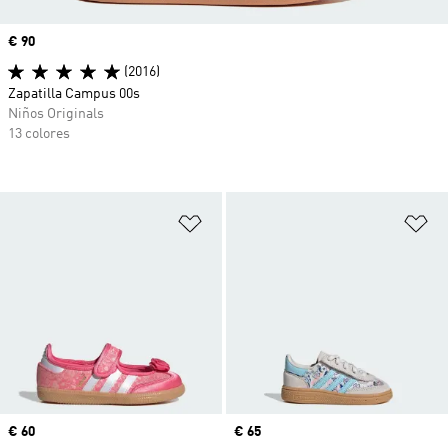
Precio
€ 90
(2016)
Zapatilla Campus 00s
Niños Originals
13 colores
Añadir a la lista de deseos
Añ
Precio
€ 60
Precio
€ 65