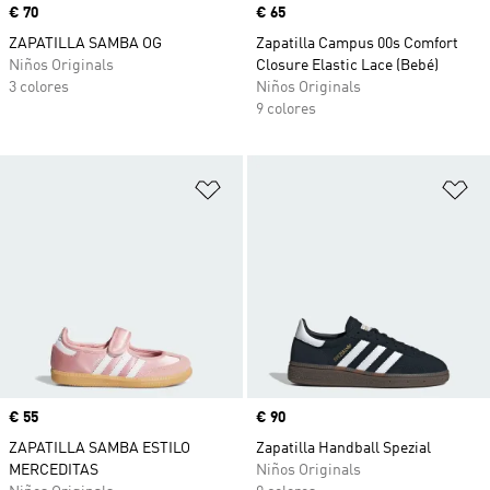
Precio
€ 70
Precio
€ 65
ZAPATILLA SAMBA OG
Zapatilla Campus 00s Comfort
Niños Originals
Closure Elastic Lace (Bebé)
3 colores
Niños Originals
9 colores
Añadir a la lista de deseos
Añ
Precio
€ 55
Precio
€ 90
ZAPATILLA SAMBA ESTILO
Zapatilla Handball Spezial
MERCEDITAS
Niños Originals