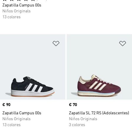
Zapatilla Campus 00s
Niños Originals
13 colores
Añadir a la lista de deseos
Añ
Precio
€ 90
Precio
€ 70
Zapatilla Campus 00s
Zapatilla SL 72 RS (Adolescentes)
Niños Originals
Niños Originals
13 colores
3 colores