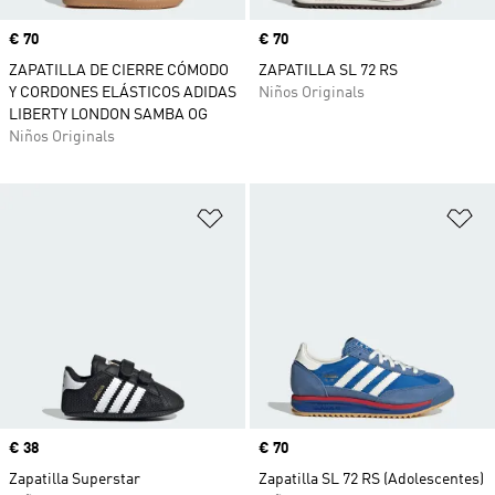
Precio
€ 70
Precio
€ 70
ZAPATILLA DE CIERRE CÓMODO
ZAPATILLA SL 72 RS
Y CORDONES ELÁSTICOS ADIDAS
Niños Originals
LIBERTY LONDON SAMBA OG
Niños Originals
Añadir a la lista de deseos
Añ
Precio
€ 38
Precio
€ 70
Zapatilla Superstar
Zapatilla SL 72 RS (Adolescentes)