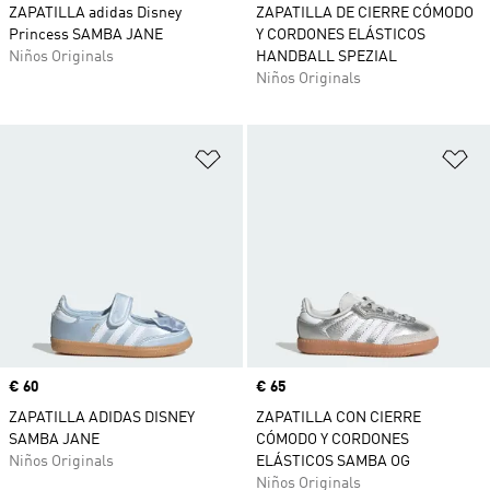
ZAPATILLA adidas Disney
ZAPATILLA DE CIERRE CÓMODO
Princess SAMBA JANE
Y CORDONES ELÁSTICOS
Niños Originals
HANDBALL SPEZIAL
Niños Originals
Añadir a la lista de deseos
Añ
Precio
€ 60
Precio
€ 65
ZAPATILLA ADIDAS DISNEY
ZAPATILLA CON CIERRE
SAMBA JANE
CÓMODO Y CORDONES
Niños Originals
ELÁSTICOS SAMBA OG
Niños Originals