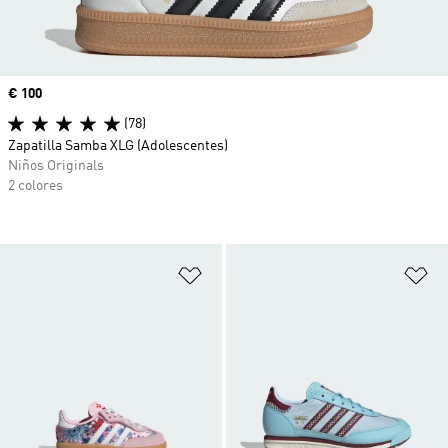
Precio
€ 100
(78)
Zapatilla Samba XLG (Adolescentes)
Niños Originals
2 colores
Añadir a la lista de deseos
Añ