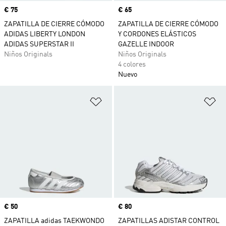
Precio
€ 75
Precio
€ 65
ZAPATILLA DE CIERRE CÓMODO
ZAPATILLA DE CIERRE CÓMODO
ADIDAS LIBERTY LONDON
Y CORDONES ELÁSTICOS
ADIDAS SUPERSTAR II
GAZELLE INDOOR
Niños Originals
Niños Originals
4 colores
Nuevo
Añadir a la lista de deseos
Añ
Precio
€ 50
Precio
€ 80
ZAPATILLA adidas TAEKWONDO
ZAPATILLAS ADISTAR CONTROL