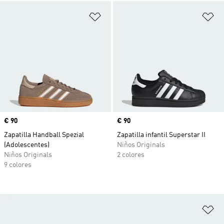
Añadir a la lista de deseos
Añ
Precio
€ 90
Precio
€ 90
Zapatilla Handball Spezial
Zapatilla infantil Superstar II
(Adolescentes)
Niños Originals
Niños Originals
2 colores
9 colores
Añ