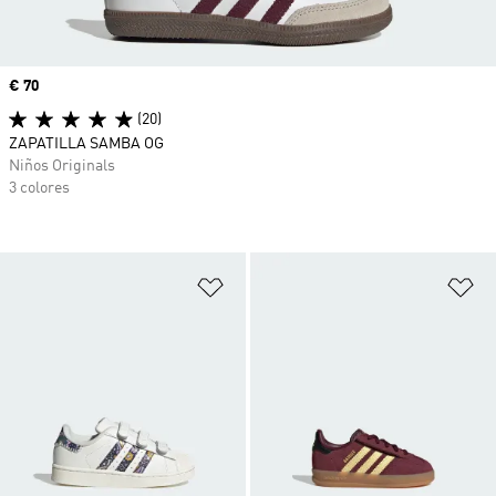
Precio
€ 70
(20)
ZAPATILLA SAMBA OG
Niños Originals
3 colores
Añadir a la lista de deseos
Añ