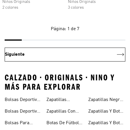
Niños Originals
Niños Originals
2 colores
3 colores
Página: 1 de 7
Siguiente
CALZADO • ORIGINALS • NINO Y
MÁS PARA EXPLORAR
Bolsas Deportivas
Zapatillas
Zapatillas Negras
Niñas
Para Niñas
Blancas Para
Para Niños
Bolsas Deportivas
Zapatillas Con
Zapatillas Y Botas
Niños
Para Niños
Cierre Adherente
Para Niñas Bebés
Bolsas Para
Botas De Fútbol
Zapatillas Y Botas
Niños