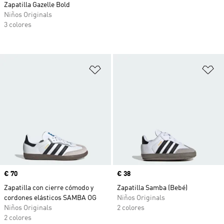
Zapatilla Gazelle Bold
Niños Originals
3 colores
Añadir a la lista de deseos
Añ
Precio
€ 70
Precio
€ 38
Zapatilla con cierre cómodo y
Zapatilla Samba (Bebé)
cordones elásticos SAMBA OG
Niños Originals
Niños Originals
2 colores
2 colores