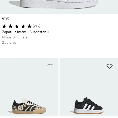
Precio
€ 90
(212)
Zapatilla infantil Superstar II
Niños Originals
2 colores
Añadir a la lista de deseos
Añ