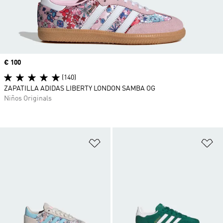
Precio
€ 100
(140)
ZAPATILLA ADIDAS LIBERTY LONDON SAMBA OG
Niños Originals
Añadir a la lista de deseos
Añ