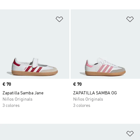
Añadir a la lista de deseos
Añ
Precio
€ 70
Precio
€ 70
Zapatilla Samba Jane
ZAPATILLA SAMBA OG
Niños Originals
Niños Originals
3 colores
3 colores
Añ