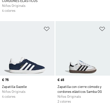
CORDONES ELÁSTICOS
Niños Originals
4 colores
Añadir a la lista de deseos
Añ
Precio
€ 75
Precio
€ 65
Zapatilla Gazelle
Zapatilla con cierre cómodo y
Niños Originals
cordones elásticos Samba OG
4 colores
Niños Originals
2 colores