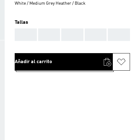
White / Medium Grey Heather / Black
Tallas
AAA
AAA
AAA
AAA
AAA
Añadir al carrito