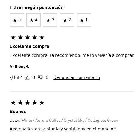
Filtrar según puntuación
5
4
3
2
1
Excelente compra
Excelente compra, la recomiendo, me lo volvería a comprar
AnthonyK.
¿Útil?
0
0
Denunciar comentario
Buenos
Color:
White / Aurora Coffee / Crystal Sky / Collegiate Green
Acolchados en la planta y ventilados en el empeine