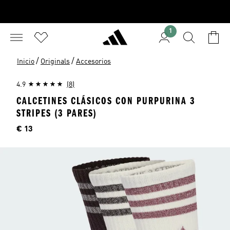
1
/
/
Inicio
Originals
Accesorios
4.9
(8)
CALCETINES CLÁSICOS CON PURPURINA 3
STRIPES (3 PARES)
Precio
€ 13