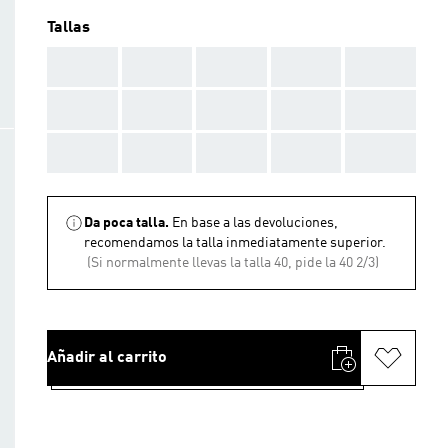
Tallas
AAA
AAA
AAA
AAA
AAA
AAA
AAA
AAA
AAA
AAA
AAA
AAA
AAA
AAA
AAA
Da poca talla.
En base a las devoluciones,
recomendamos la talla inmediatamente superior.
(Si normalmente llevas la talla 40, pide la 40 2/3)
Añadir al carrito