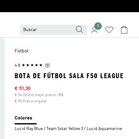
1
Fútbol
4.8
(9)
BOTA DE FÚTBOL SALA F50 LEAGUE
Precio rebajado
€ 51,30
€ 54 Último mejor precio
-5%
Descuento
€ 90 Precio original
Colores
Lucid Ray Blue / Team Solar Yellow 2 / Lucid Aquamarine