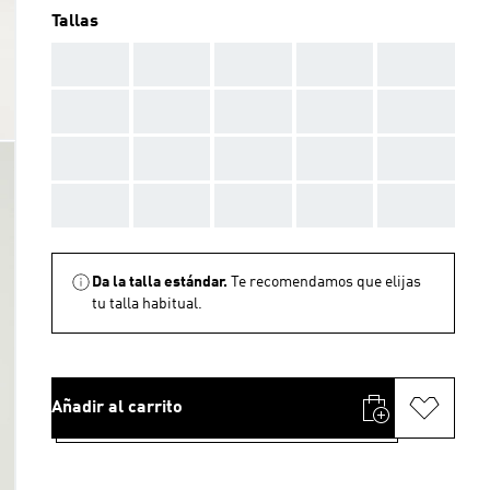
Tallas
AAA
AAA
AAA
AAA
AAA
AAA
AAA
AAA
AAA
AAA
AAA
AAA
AAA
AAA
AAA
AAA
AAA
AAA
AAA
AAA
Da la talla estándar.
Te recomendamos que elijas
tu talla habitual.
Añadir al carrito