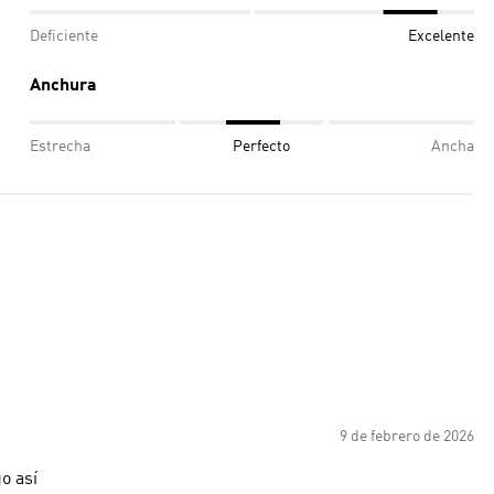
Deficiente
Excelente
Anchura
Estrecha
Perfecto
Ancha
9 de febrero de 2026
o así