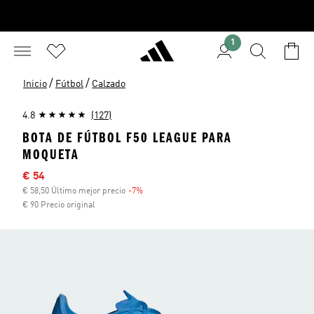
1
/
/
Inicio
Fútbol
Calzado
4.8
(127)
BOTA DE FÚTBOL F50 LEAGUE PARA
MOQUETA
Precio rebajado
€ 54
€ 58,50 Último mejor precio
-7%
Descuento
€ 90 Precio original