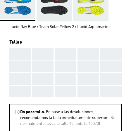
Lucid Ray Blue / Team Solar Yellow 2 / Lucid Aquamarine
Tallas
AAA
AAA
AAA
AAA
AAA
AAA
AAA
AAA
AAA
AAA
AAA
AAA
AAA
AAA
AAA
AAA
AAA
AAA
AAA
AAA
Da poca talla.
En base a las devoluciones,
recomendamos la talla inmediatamente superior.
(Si
normalmente llevas la talla 40, pide la 40 2/3)