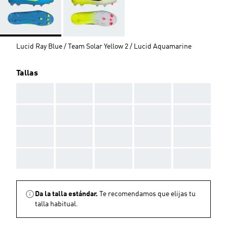
Lucid Ray Blue / Team Solar Yellow 2 / Lucid Aquamarine
Tallas
AAA
AAA
AAA
AAA
AAA
AAA
AAA
AAA
AAA
AAA
AAA
AAA
AAA
AAA
AAA
AAA
AAA
AAA
AAA
AAA
Da la talla estándar.
Te recomendamos que elijas tu
talla habitual.