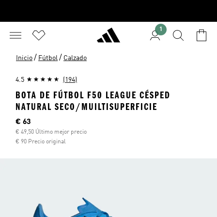
1
/
/
Inicio
Fútbol
Calzado
4.5
(194)
BOTA DE FÚTBOL F50 LEAGUE CÉSPED
NATURAL SECO/MUILTISUPERFICIE
Precio actual
€ 63
€ 49,50 Último mejor precio
€ 90 Precio original