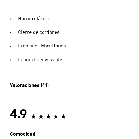
Horma clásica
Cierre de cordones
Empeine HybridTouch
Lengüeta envolvente
Valoraciones (41)
4.9
Comodidad