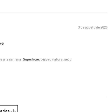
3 de agosto de 2026
 a week
es a la semana
Superficie:
césped natural seco
arios