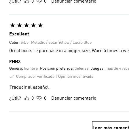
¿Útil?
0
0
Denunciar comentario
Excellent
Color:
Silver Metallic / Solar Yellow / Lucid Blue
Great boots re purchase in a bigger size. Worn 5 times
PMMX
Género:
hombre
Posición preferida:
defensa
Juegas:
más de 4 vec
Comprador verificado
Opinión incentivada
Traducir al español
¿Útil?
0
0
Denunciar comentario
Leer más coment