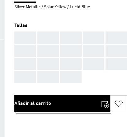
Silver Metallic / Solar Yellow / Lucid Blue
Tallas
AAA
AAA
AAA
AAA
AAA
AAA
AAA
AAA
AAA
AAA
AAA
AAA
AAA
AAA
AAA
AAA
AAA
AAA
Añadir al carrito