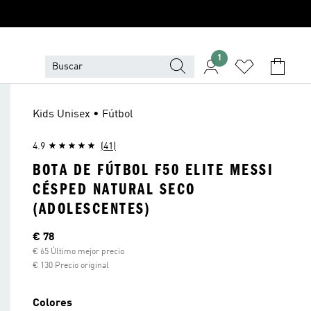
1
Kids Unisex • Fútbol
4.9
(41)
BOTA DE FÚTBOL F50 ELITE MESSI
CÉSPED NATURAL SECO
(ADOLESCENTES)
Precio actual
€ 78
€ 65 Último mejor precio
€ 130 Precio original
Colores