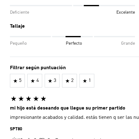
Deficiente
Excelente
Tallaje
Pequeño
Perfecto
Grande
Filtrar según puntuación
5
4
3
2
1
mi hijo está deseando que llegue su primer partido
impresionante acabados y calidad. estás tienen q ser las nu
SPT80