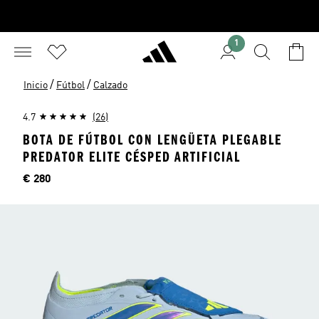
1
/
/
Inicio
Fútbol
Calzado
4.7
(26)
BOTA DE FÚTBOL CON LENGÜETA PLEGABLE
PREDATOR ELITE CÉSPED ARTIFICIAL
Precio
€ 280