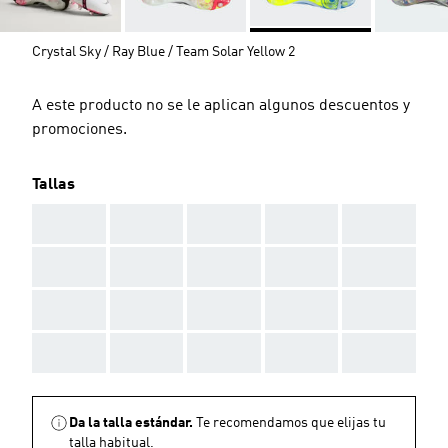
Crystal Sky / Ray Blue / Team Solar Yellow 2
A este producto no se le aplican algunos descuentos y
promociones.
Tallas
AAA
AAA
AAA
AAA
AAA
AAA
AAA
AAA
AAA
AAA
AAA
AAA
AAA
AAA
AAA
AAA
AAA
AAA
AAA
AAA
Da la talla estándar.
Te recomendamos que elijas tu
talla habitual.