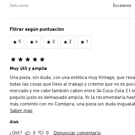
Deficiente
Excelente
Filtrar según puntuación
5
4
3
2
1
Muy útil y amplia
Una pieza, sin duda, con una estética muy Vintage, que resa
todas las cosas que llevo al trabajo y créeme que no es po
mercado y me cabe también caben entre 34 Coca-Cola 2 l en 
poquito justo es demasiado amplia. Yo la recomendaría has
más contento con mi Combpra, una pieza sin duda inigualab
Saber más
Alek
¿Útil?
0
0
Denunciar comentario