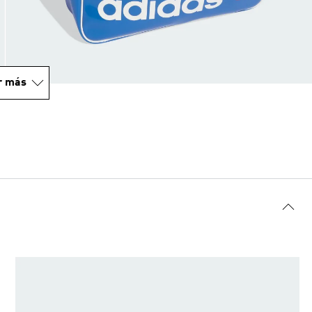
r más