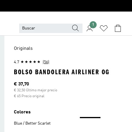
1
Originals
4.7
(56)
BOLSO BANDOLERA AIRLINER OG
Precio actual
€ 37,70
€ 32,50 Último mejor precio
€ 65 Precio original
Colores
Blue / Better Scarlet