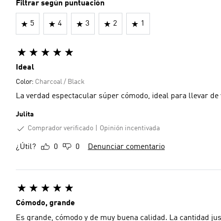
Filtrar según puntuación
5
4
3
2
1
Ideal
Color:
Charcoal / Black
La verdad espectacular súper cómodo, ideal para llevar de 
Julita
Comprador verificado
Opinión incentivada
¿Útil?
0
0
Denunciar comentario
Cómodo, grande
Es grande, cómodo y de muy buena calidad. La cantidad just