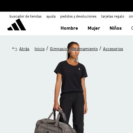
buscador de tiendas
ayuda
pedidos y devoluciones
tarjetas regalo
ún
Hombre
Mujer
Niños
/
/
Atrás
Inicio
Gimnasio y entrenamiento
Accesorios