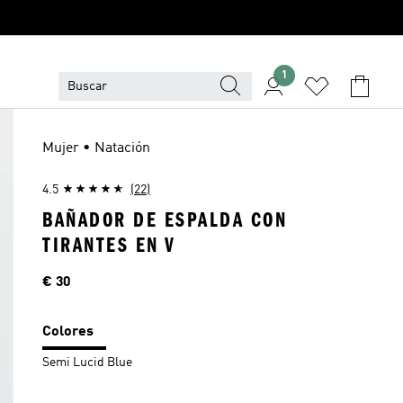
1
Mujer • Natación
4.5
(22)
BAÑADOR DE ESPALDA CON
TIRANTES EN V
Precio
€ 30
Colores
Semi Lucid Blue