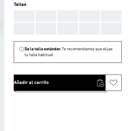
Tallas
AAA
AAA
AAA
AAA
AAA
AAA
AAA
AAA
AAA
AAA
Da la talla estándar.
Te recomendamos que elijas
tu talla habitual.
Añadir al carrito