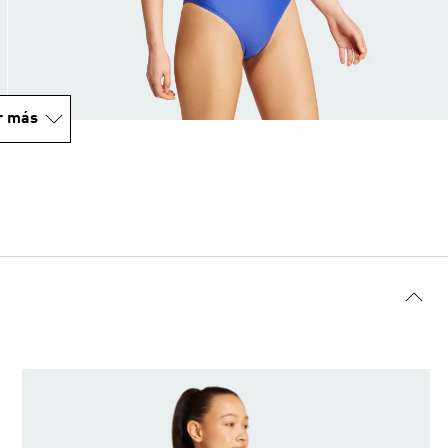
r más