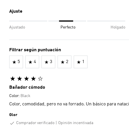
Ajuste
Ajustado
Perfecto
Holgado
Filtrar según puntuación
5
4
3
2
1
Bañador cómodo
Color:
Black
Color, comodidad, pero no va forrado. Un básico para natac
Glor
Comprador verificado
Opinión incentivada