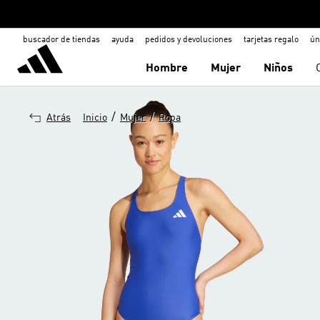
buscador de tiendas
ayuda
pedidos y devoluciones
tarjetas regalo
ún
Hombre
Mujer
Niños
/
/
Atrás
Inicio
Mujer
Ropa