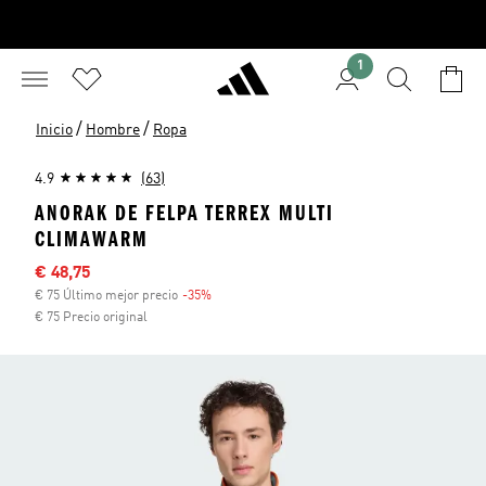
1
/
/
Inicio
Hombre
Ropa
4.9
(63)
ANORAK DE FELPA TERREX MULTI
CLIMAWARM
Precio rebajado
€ 48,75
€ 75 Último mejor precio
-35%
Descuento
€ 75 Precio original