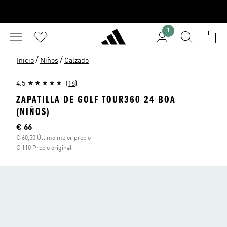
1
/
/
Inicio
Niños
Calzado
4.5
(16)
ZAPATILLA DE GOLF TOUR360 24 BOA
(NIÑOS)
Precio actual
€ 66
€ 60,50 Último mejor precio
€ 110 Precio original