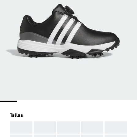
Tallas
AAA
AAA
AAA
AAA
AAA