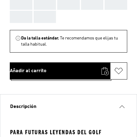
AAA
AAA
AAA
AAA
AAA
AAA
AAA
Da la talla estándar.
Te recomendamos que elijas tu
talla habitual.
Añadir al carrito
Descripción
PARA FUTURAS LEYENDAS DEL GOLF