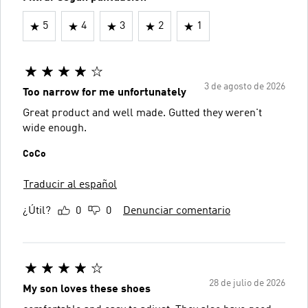
5
4
3
2
1
3 de agosto de 2026
Too narrow for me unfortunately
Great product and well made. Gutted they weren't
wide enough.
CoCo
Traducir al español
¿Útil?
0
0
Denunciar comentario
28 de julio de 2026
My son loves these shoes