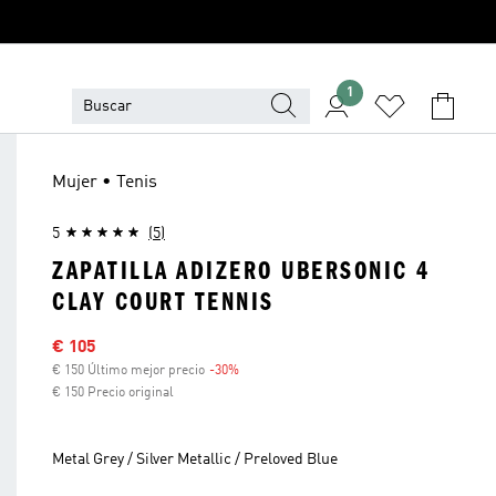
1
Mujer • Tenis
5
(5)
ZAPATILLA ADIZERO UBERSONIC 4
CLAY COURT TENNIS
Precio rebajado
€ 105
€ 150 Último mejor precio
-30%
Descuento
€ 150 Precio original
Metal Grey / Silver Metallic / Preloved Blue