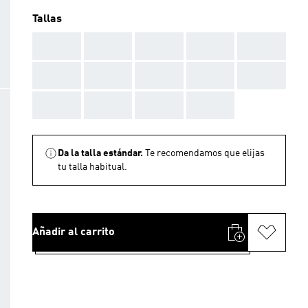
Tallas
AAA
AAA
AAA
AAA
AAA
AAA
AAA
AAA
AAA
AAA
AAA
AAA
AAA
AAA
Da la talla estándar.
Te recomendamos que elijas
tu talla habitual.
Añadir al carrito