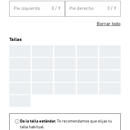
Pie izquierdo
0 / 9
Pie derecho
0 / 9
Borrar todo
Tallas
AAA
AAA
AAA
AAA
AAA
AAA
AAA
AAA
AAA
AAA
AAA
AAA
AAA
AAA
AAA
AAA
AAA
AAA
AAA
AAA
AAA
Da la talla estándar.
Te recomendamos que elijas tu
talla habitual.