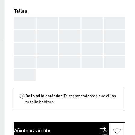
Tallas
AAA
AAA
AAA
AAA
AAA
AAA
AAA
AAA
AAA
AAA
AAA
AAA
AAA
AAA
AAA
AAA
AAA
AAA
AAA
AAA
AAA
Da la talla estándar.
Te recomendamos que elijas
tu talla habitual.
Añadir al carrito